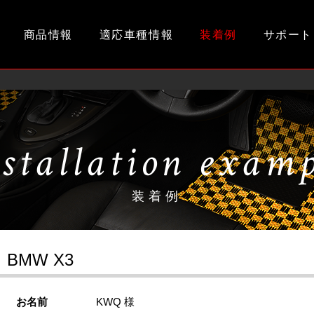
商品情報
適応車種情報
装着例
サポート
stallation exam
装着例
BMW X3
お名前
KWQ 様