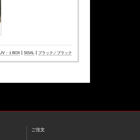
|
|
UV・１BOX
SISAL
ブラック／ブラック
ご注文