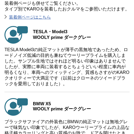
装着例ページも併せてご覧ください。
タイプ別でKAROを装着したおクルマをご参照いただけます。
装着例ページはこちら
TESLA・Model3
WOOLY prime ダークグレー
TESLA Model3の純正マットが薄手の黒無地であったため、ロ
ードノイズ低減の目的も兼ねてウーリープライムを購入しま
した。サンプル生地ではそれほど明るい印象はありませんで
したが、実際に車両に装着するとちょうどいい程度に車内が
明るくなり、車両へのフィッティング、質感もさすがのKARO
クオリティーで大満足です（以前はクローネのツイードブラ
ックを愛用しておりました）。
BMW X5
WOOLY prime ダークグレー
ブラックサファイアの外装色にBMWの純正マットは無地グレ
ーで味気ない印象でしたが、KAROウーリープライムの上品な
格子柄カラーリングと高い質感のお陰で、ドアを開けたとき