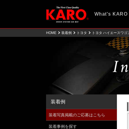
What’s KARO
HOME
装着例
トヨタ
トヨタ ハイエースワゴ
In
装着例
装着写真掲載のご応募はこちら
装着事例を探す