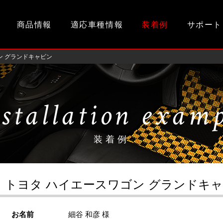
商品情報
適応車種情報
装着例
サポート
ン グランドキャビン
stallation exam
装着例
トヨタ ハイエースワゴン グランドキ
お名前
細谷 和彦 様