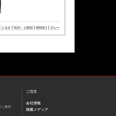
|
|
|
トヨタ
SUV・１BOX
WOOLY
グレー
ご注文
会社情報
のご案内
掲載メディア