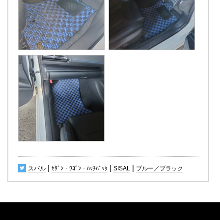
|
|
|
スバル
ｾﾀﾞﾝ・ﾜｺﾞﾝ・ﾊｯﾁﾊﾞｯｸ
SISAL
ブルー／ブラック