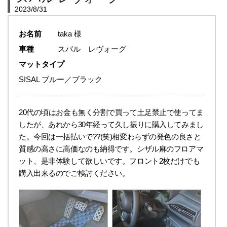
2023/8/31
お名前
taka 様
車種
スバル レヴォーグ
マットタイプ
SISAL ブルー／ブラック
20代の頃はお金も無く分割で買って土足禁止で使ってま
したが、あれから30年経って久し振りに購入してみまし
た。今回は一括払いで??(笑)相変わらずの発色の良さと
質感の高さに高価なのも納得です。シザル麻のフロアマ
ット、是非体験して欲しいです。フロント2枚だけでも
購入出来るのでご検討ください。