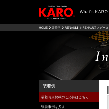
What’s KARO
HOME
装着例
RENAULT
RENAULT メガー
In
装着例
装着写真掲載のご応募はこちら
装着事例を探す