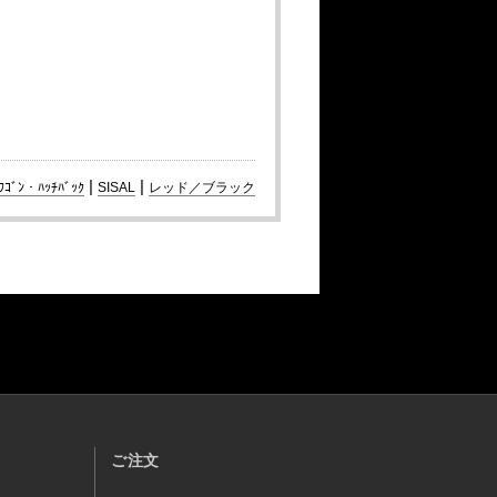
|
|
ﾜｺﾞﾝ・ﾊｯﾁﾊﾞｯｸ
SISAL
レッド／ブラック
ご注文