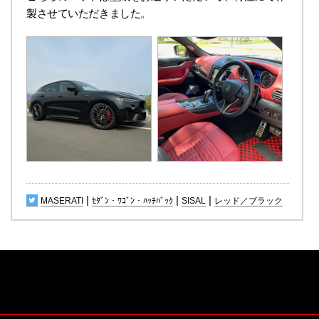
製させていただきました。
|
|
|
MASERATI
ｾﾀﾞﾝ・ﾜｺﾞﾝ・ﾊｯﾁﾊﾞｯｸ
SISAL
レッド／ブラック