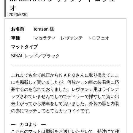
オ
2023/6/30
お名前
torasan 様
車種
マセラティ レヴァンテ トロフェオ
マットタイプ
SISAL レッド／ブラック
これまでも全て純正からＫＡＲＯさんに取り換えてここ
にも掲載して貰いましたが、何故かこの車の装着例に応
募するのを忘れておりました。レヴァンテ用はラインナ
ップされていませんでしのでディラーで採寸して貰い出
来上がってから納車をして貰いました。外装の黒と内装
の赤にマッチしてとてもカッコイイです。
― カロより ―
こちらのマットは型紙をお送りいただいて、特注にて作