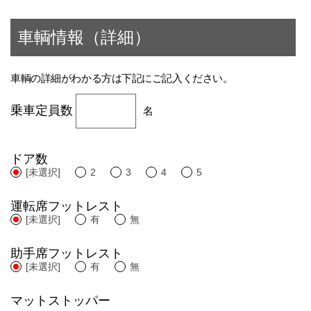
車輌情報（詳細）
車輌の詳細がわかる方は下記にご記入ください。
乗車定員数
名
ドア数
[未選択]
2
3
4
5
運転席フットレスト
[未選択]
有
無
助手席フットレスト
[未選択]
有
無
マットストッパー