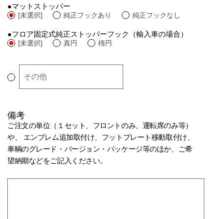
●マットストッパー
[未選択]
純正フックあり
純正フックなし
●フロア固定式純正ストッパーフック（輸入車の場合）
[未選択]
真円
楕円
そ
の
他
備考
ご注文の単位（１セット、フロントのみ、運転席のみ等）
や、 エンブレム追加取付け、フットプレート移動取付け、
車輌のグレード・バージョン・パッケージ等のほか、ご希
望納期などをご記入ください。