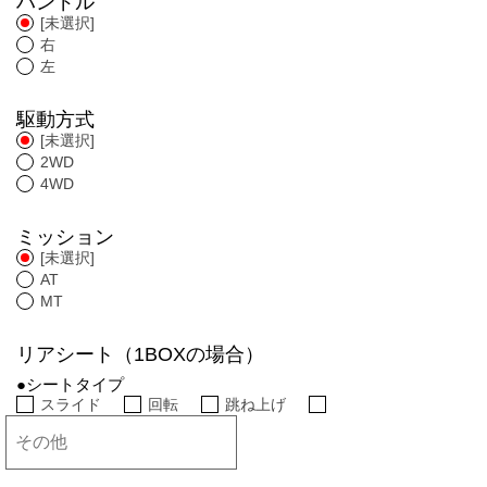
ハンドル
[未選択]
右
左
駆動方式
[未選択]
2WD
4WD
ミッション
[未選択]
AT
MT
リアシート（1BOXの場合）
●シートタイプ
スライド
回転
跳ね上げ
そ
の
他