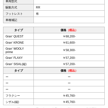
車両型式
駆動方式
RR
フットレスト
有
車種補記
タイプ
価格
（税込）
Granʼ QUEST
￥68,200-
Granʼ KRONE
￥61,600-
Granʼ WOOLY
￥58,300-
prime
Granʼ FLAXY
￥57,200-
Granʼ SISAL(縦)
￥57,200-
タイプ
価格
（税込）
ー
ー
ー
ー
ー
ー
フラクシー
￥45,760-
シザル(縦)
￥45,760-