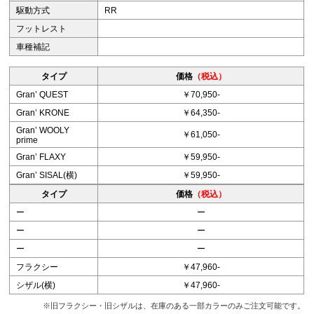
駆動方式
RR
フットレスト
車種補記
タイプ
価格
（税込）
Granʼ QUEST
￥70,950-
Granʼ KRONE
￥64,350-
Granʼ WOOLY
￥61,050-
prime
Granʼ FLAXY
￥59,950-
Granʼ SISAL(横)
￥59,950-
タイプ
価格
（税込）
ー
ー
ー
ー
ー
ー
フラクシー
￥47,960-
シザル(横)
￥47,960-
※旧フラクシー・旧シザルは、在庫のある一部カラーのみご注文可能です。