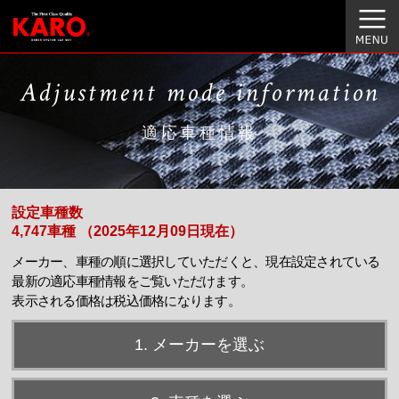
Adjustment mode information
適応車種情報
設定車種数
4,747車種 （2025年12月09日現在）
メーカー、車種の順に選択していただくと、現在設定されている
最新の適応車種情報をご覧いただけます。
表示される価格は税込価格になります。
1. メーカーを選ぶ