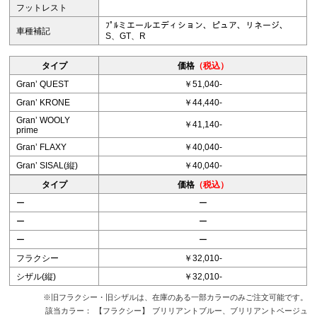
フットレスト
ﾌﾟﾙミエールエディション、ピュア、リネージ、
車種補記
S、GT、R
タイプ
価格
（税込）
Granʼ QUEST
￥51,040-
Granʼ KRONE
￥44,440-
Granʼ WOOLY
￥41,140-
prime
Granʼ FLAXY
￥40,040-
Granʼ SISAL(縦)
￥40,040-
タイプ
価格
（税込）
ー
ー
ー
ー
ー
ー
フラクシー
￥32,010-
シザル(縦)
￥32,010-
※旧フラクシー・旧シザルは、在庫のある一部カラーのみご注文可能です。
該当カラー：
【フラクシー】
ブリリアントブルー、ブリリアントベージュ