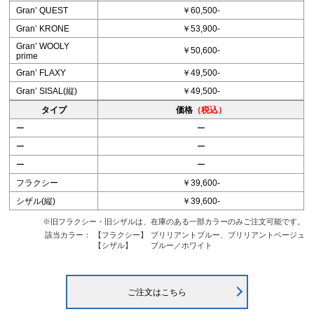
Granʼ QUEST
￥60,500-
Granʼ KRONE
￥53,900-
Granʼ WOOLY
￥50,600-
prime
Granʼ FLAXY
￥49,500-
Granʼ SISAL(縦)
￥49,500-
タイプ
価格
（税込）
ー
ー
ー
ー
ー
ー
フラクシー
￥39,600-
シザル(縦)
￥39,600-
※旧フラクシー・旧シザルは、在庫のある一部カラーのみご注文可能です。
該当カラー：
【フラクシー】
ブリリアントブルー、ブリリアントベージュ
【シザル】
ブルー／ホワイト
ご注文はこちら