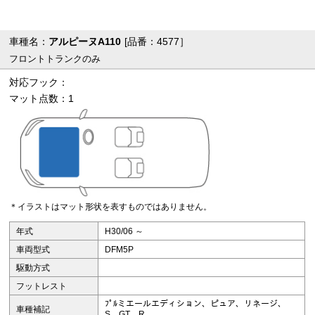
車種名：
アルピーヌA110
[品番：4577］
フロントトランクのみ
対応フック：
マット点数：1
＊イラストはマット形状を表すものではありません。
年式
H30/06 ～
車両型式
DFM5P
駆動方式
フットレスト
ﾌﾟﾙミエールエディション、ピュア、リネージ、
車種補記
S、GT、R