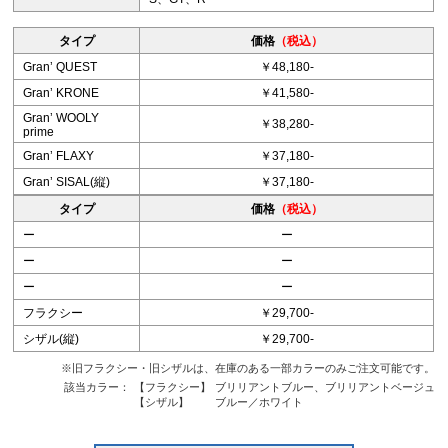
タイプ
価格
（税込）
Granʼ QUEST
￥48,180-
Granʼ KRONE
￥41,580-
Granʼ WOOLY
￥38,280-
prime
Granʼ FLAXY
￥37,180-
Granʼ SISAL(縦)
￥37,180-
タイプ
価格
（税込）
ー
ー
ー
ー
ー
ー
フラクシー
￥29,700-
シザル(縦)
￥29,700-
※旧フラクシー・旧シザルは、在庫のある一部カラーのみご注文可能です。
該当カラー：
【フラクシー】
ブリリアントブルー、ブリリアントベージュ
【シザル】
ブルー／ホワイト