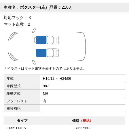
車種名：
ボクスター(左)
[品番：2188］
対応フック：Ｋ
マット点数：2
＊イラストはマット形状を表すものではありません。
年式
H16/12 ～ H24/06
車両型式
987
駆動方式
MR
フットレスト
有
車種補記
タイプ
価格
（税込）
Granʼ QUEST
￥63,580-