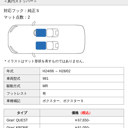
＜真円ストッパー＞
対応フック：純正Ｓ
マット点数：2
＊イラストはマット形状を表すものではありません。
年式
H24/06 ～ H28/02
車両型式
981
駆動方式
MR
フットレスト
有
車種補記
ボクスター、ボクスターＳ
タイプ
価格
（税込）
Granʼ QUEST
￥67,650-
Granʼ KRONE
￥61,050-