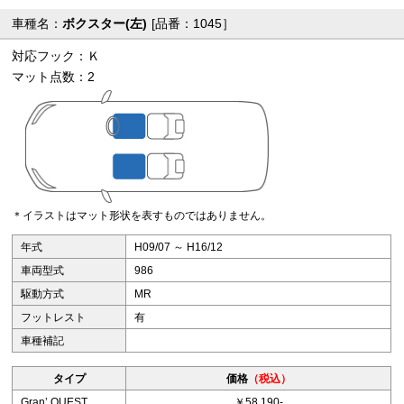
車種名：
ボクスター(左)
[品番：1045］
対応フック：Ｋ
マット点数：2
＊イラストはマット形状を表すものではありません。
年式
H09/07 ～ H16/12
車両型式
986
駆動方式
MR
フットレスト
有
車種補記
タイプ
価格
（税込）
Granʼ QUEST
￥58,190-