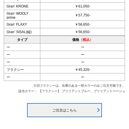
Granʼ KRONE
￥61,050-
Granʼ WOOLY
￥57,750-
prime
Granʼ FLAXY
￥56,650-
Granʼ SISAL(縦)
￥56,650-
タイプ
価格
（税込）
ー
ー
ー
ー
ー
ー
フラクシー
￥45,320-
ー
ー
※旧フラクシーは、在庫のある一部カラーのみご注文可能です。
該当カラー：
【フラクシー】
ブリリアントブルー、ブリリアントベージュ
ご注文はこちら