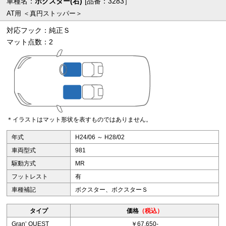
車種名：
ボクスター(右)
[品番：3283］
AT用 ＜真円ストッパー＞
対応フック：純正Ｓ
マット点数：2
＊イラストはマット形状を表すものではありません。
年式
H24/06 ～ H28/02
車両型式
981
駆動方式
MR
フットレスト
有
車種補記
ボクスター、ボクスターＳ
タイプ
価格
（税込）
Granʼ QUEST
￥67,650-