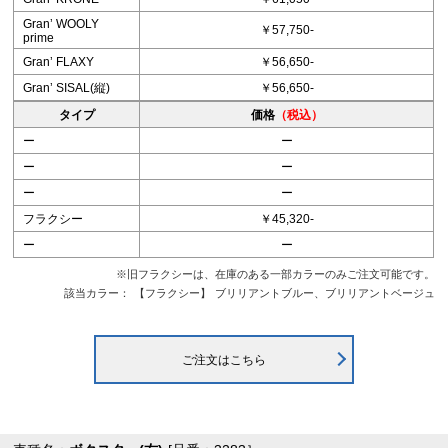
Granʼ WOOLY
￥57,750-
prime
Granʼ FLAXY
￥56,650-
Granʼ SISAL(縦)
￥56,650-
タイプ
価格
（税込）
ー
ー
ー
ー
ー
ー
フラクシー
￥45,320-
ー
ー
※旧フラクシーは、在庫のある一部カラーのみご注文可能です。
該当カラー：
【フラクシー】
ブリリアントブルー、ブリリアントベージュ
ご注文はこちら