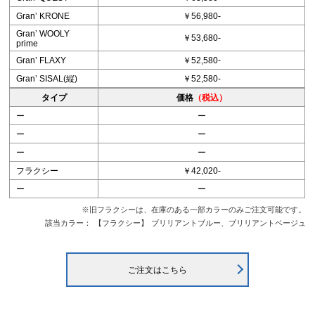
Granʼ KRONE
￥56,980-
Granʼ WOOLY
￥53,680-
prime
Granʼ FLAXY
￥52,580-
Granʼ SISAL(縦)
￥52,580-
タイプ
価格
（税込）
ー
ー
ー
ー
ー
ー
フラクシー
￥42,020-
ー
ー
※旧フラクシーは、在庫のある一部カラーのみご注文可能です。
該当カラー：
【フラクシー】
ブリリアントブルー、ブリリアントベージュ
ご注文はこちら