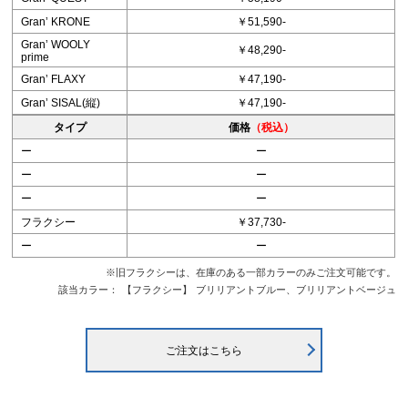
Granʼ KRONE
￥51,590-
Granʼ WOOLY
￥48,290-
prime
Granʼ FLAXY
￥47,190-
Granʼ SISAL(縦)
￥47,190-
タイプ
価格
（税込）
ー
ー
ー
ー
ー
ー
フラクシー
￥37,730-
ー
ー
※旧フラクシーは、在庫のある一部カラーのみご注文可能です。
該当カラー：
【フラクシー】
ブリリアントブルー、ブリリアントベージュ
ご注文はこちら