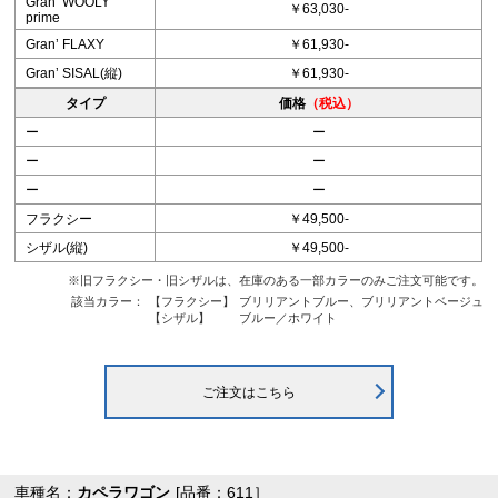
Granʼ WOOLY
￥63,030-
prime
Granʼ FLAXY
￥61,930-
Granʼ SISAL(縦)
￥61,930-
タイプ
価格
（税込）
ー
ー
ー
ー
ー
ー
フラクシー
￥49,500-
シザル(縦)
￥49,500-
※旧フラクシー・旧シザルは、在庫のある一部カラーのみご注文可能です。
該当カラー：
【フラクシー】
ブリリアントブルー、ブリリアントベージュ
【シザル】
ブルー／ホワイト
ご注文はこちら
車種名：
カペラワゴン
[品番：611］