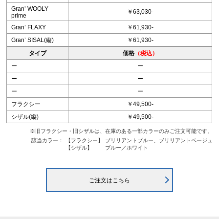
Granʼ WOOLY
￥63,030-
prime
Granʼ FLAXY
￥61,930-
Granʼ SISAL(縦)
￥61,930-
タイプ
価格
（税込）
ー
ー
ー
ー
ー
ー
フラクシー
￥49,500-
シザル(縦)
￥49,500-
※旧フラクシー・旧シザルは、在庫のある一部カラーのみご注文可能です。
該当カラー：
【フラクシー】
ブリリアントブルー、ブリリアントベージュ
【シザル】
ブルー／ホワイト
ご注文はこちら