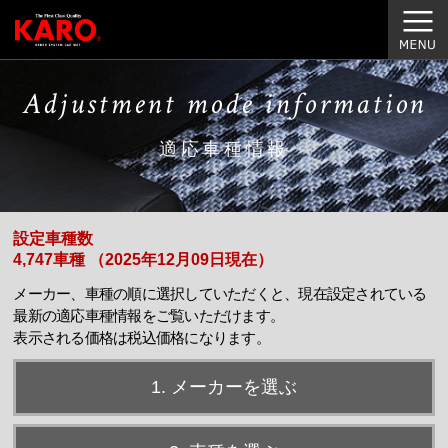
Adjustment mode information
適応車種情報
設定車種数
4,747車種 （2025年12月09日現在）
メーカー、車種の順に選択していただくと、現在設定されている
最新の適応車種情報をご覧いただけます。
表示される価格は税込価格になります。
1. メーカーを選ぶ