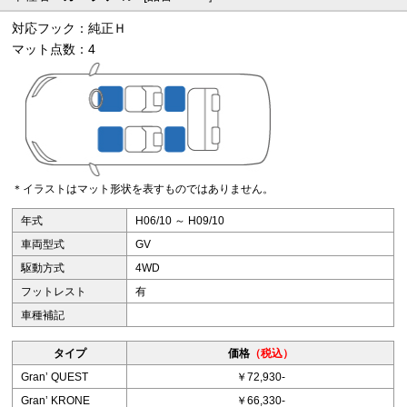
対応フック：純正Ｈ
マット点数：4
＊イラストはマット形状を表すものではありません。
年式
H06/10 ～ H09/10
車両型式
GV
駆動方式
4WD
フットレスト
有
車種補記
タイプ
価格
（税込）
Granʼ QUEST
￥72,930-
Granʼ KRONE
￥66,330-