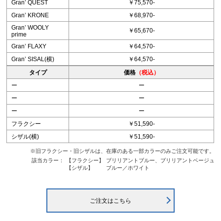
Granʼ QUEST
￥75,570-
Granʼ KRONE
￥68,970-
Granʼ WOOLY
￥65,670-
prime
Granʼ FLAXY
￥64,570-
Granʼ SISAL(横)
￥64,570-
タイプ
価格
（税込）
ー
ー
ー
ー
ー
ー
フラクシー
￥51,590-
シザル(横)
￥51,590-
※旧フラクシー・旧シザルは、在庫のある一部カラーのみご注文可能です。
該当カラー：
【フラクシー】
ブリリアントブルー、ブリリアントベージュ
【シザル】
ブルー／ホワイト
ご注文はこちら