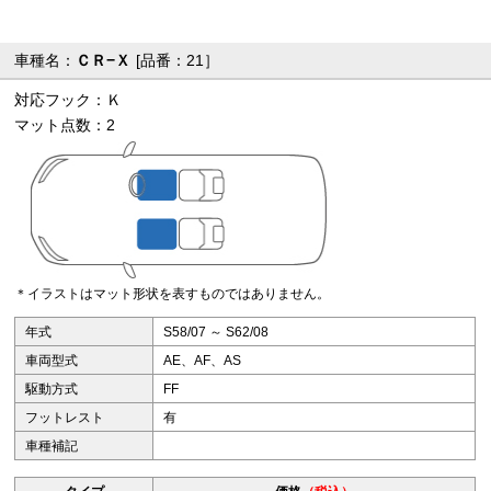
車種名：
ＣＲ−Ｘ
[品番：21］
対応フック：Ｋ
マット点数：2
＊イラストはマット形状を表すものではありません。
年式
S58/07 ～ S62/08
車両型式
AE、AF、AS
駆動方式
FF
フットレスト
有
車種補記