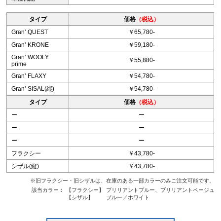
タイプ
価格
（税込）
Granʼ QUEST
￥65,780-
Granʼ KRONE
￥59,180-
Granʼ WOOLY
￥55,880-
prime
Granʼ FLAXY
￥54,780-
Granʼ SISAL(縦)
￥54,780-
タイプ
価格
（税込）
ー
ー
ー
ー
ー
ー
フラクシー
￥43,780-
シザル(縦)
￥43,780-
※旧フラクシー・旧シザルは、在庫のある一部カラーのみご注文可能です。
該当カラー：
【フラクシー】
ブリリアントブルー、ブリリアントベージュ
【シザル】
ブルー／ホワイト