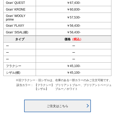
Granʼ QUEST
￥67,430-
Granʼ KRONE
￥60,830-
Granʼ WOOLY
￥57,530-
prime
Granʼ FLAXY
￥56,430-
Granʼ SISAL(横)
￥56,430-
タイプ
価格
（税込）
ー
ー
ー
ー
ー
ー
フラクシー
￥45,100-
シザル(横)
￥45,100-
※旧フラクシー・旧シザルは、在庫のある一部カラーのみご注文可能です。
該当カラー：
【フラクシー】
ブリリアントブルー、ブリリアントベージュ
【シザル】
ブルー／ホワイト
ご注文はこちら