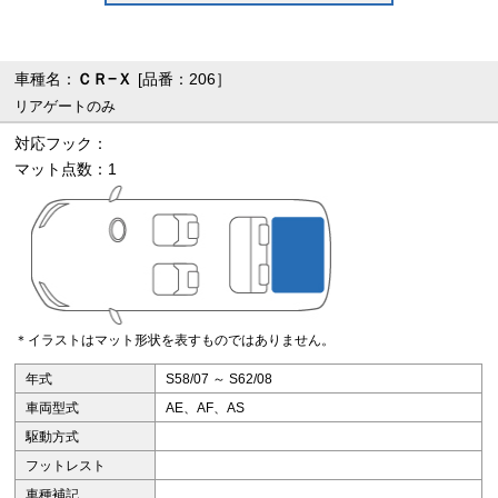
車種名：
ＣＲ−Ｘ
[品番：206］
リアゲートのみ
対応フック：
マット点数：1
＊イラストはマット形状を表すものではありません。
年式
S58/07 ～ S62/08
車両型式
AE、AF、AS
駆動方式
フットレスト
車種補記