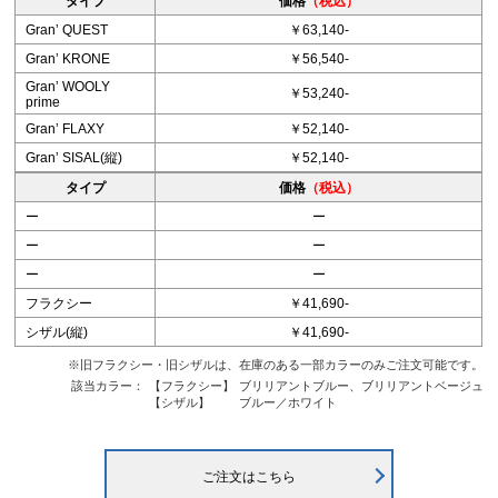
タイプ
価格
（税込）
Granʼ QUEST
￥63,140-
Granʼ KRONE
￥56,540-
Granʼ WOOLY
￥53,240-
prime
Granʼ FLAXY
￥52,140-
Granʼ SISAL(縦)
￥52,140-
タイプ
価格
（税込）
ー
ー
ー
ー
ー
ー
フラクシー
￥41,690-
シザル(縦)
￥41,690-
※旧フラクシー・旧シザルは、在庫のある一部カラーのみご注文可能です。
該当カラー：
【フラクシー】
ブリリアントブルー、ブリリアントベージュ
【シザル】
ブルー／ホワイト
ご注文はこちら