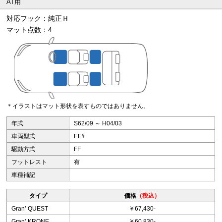
AT用
対応フック：純正Ｈ
マット点数：4
＊イラストはマット形状を表すものではありません。
年式
S62/09 ～ H04/03
車両型式
EF#
駆動方式
FF
フットレスト
有
車種補記
タイプ
価格
（税込）
Granʼ QUEST
￥67,430-
Granʼ KRONE
￥60,830-