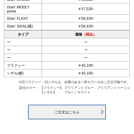
Granʼ WOOLY
￥57,530-
prime
Granʼ FLAXY
￥56,430-
Granʼ SISAL(横)
￥56,430-
タイプ
価格
（税込）
ー
ー
ー
ー
ー
ー
フラクシー
￥45,100-
シザル(横)
￥45,100-
※旧フラクシー・旧シザルは、在庫のある一部カラーのみご注文可能です。
該当カラー：
【フラクシー】
ブリリアントブルー、ブリリアントベージュ
【シザル】
ブルー／ホワイト
ご注文はこちら