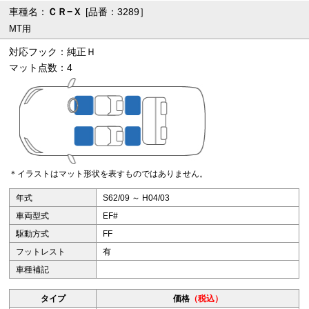
車種名：
ＣＲ−Ｘ
[品番：3289］
MT用
対応フック：純正Ｈ
マット点数：4
＊イラストはマット形状を表すものではありません。
年式
S62/09 ～ H04/03
車両型式
EF#
駆動方式
FF
フットレスト
有
車種補記
タイプ
価格
（税込）