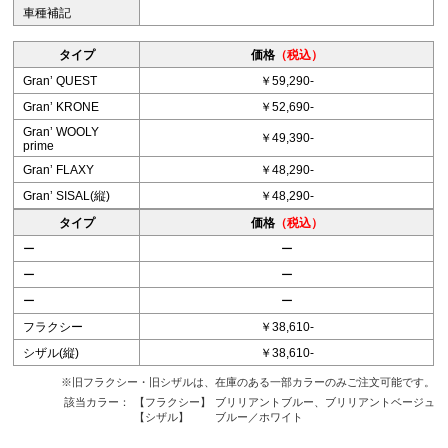
車種補記
タイプ
価格
（税込）
Granʼ QUEST
￥59,290-
Granʼ KRONE
￥52,690-
Granʼ WOOLY
￥49,390-
prime
Granʼ FLAXY
￥48,290-
Granʼ SISAL(縦)
￥48,290-
タイプ
価格
（税込）
ー
ー
ー
ー
ー
ー
フラクシー
￥38,610-
シザル(縦)
￥38,610-
※旧フラクシー・旧シザルは、在庫のある一部カラーのみご注文可能です。
該当カラー：
【フラクシー】
ブリリアントブルー、ブリリアントベージュ
【シザル】
ブルー／ホワイト