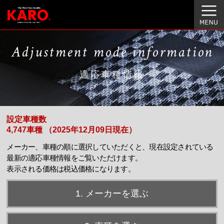
Adjustment mode information
適応車種情報
設定車種数
4,747車種 （2025年12月09日現在）
メーカー、車種の順に選択していただくと、現在設定されている
最新の適応車種情報をご覧いただけます。
表示される価格は税込価格になります。
1. メーカーを選ぶ