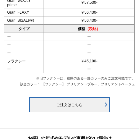
Granʼ WOOLY
￥57,530-
prime
Granʼ FLAXY
￥56,430-
Granʼ SISAL(横)
￥56,430-
タイプ
価格
（税込）
ー
ー
ー
ー
ー
ー
フラクシー
￥45,100-
ー
ー
※旧フラクシーは、在庫のある一部カラーのみご注文可能です。
該当カラー：
【フラクシー】
ブリリアントブルー、ブリリアントベージュ
ご注文はこちら
お探しの年式やモデルの車種がない場合は