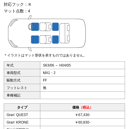
対応フック：Ｋ
マット点数：4
＊イラストはマット形状を表すものではありません。
年式
S63/06 ～ H04/05
車両型式
MA1・2
駆動方式
FF
フットレスト
無
車種補記
タイプ
価格
（税込）
Granʼ QUEST
￥67,430-
Granʼ KRONE
￥60,830-