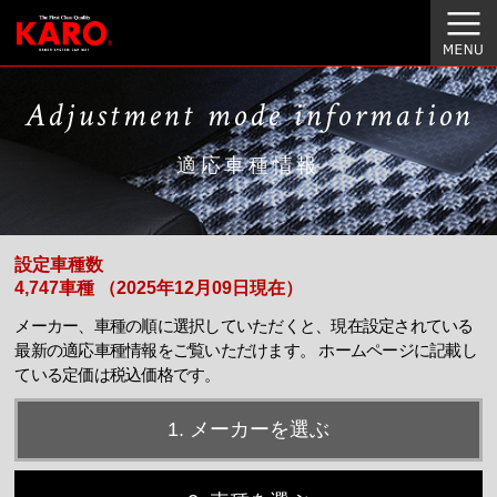
Adjustment mode information
適応車種情報
設定車種数
4,747車種 （2025年12月09日現在）
メーカー、車種の順に選択していただくと、現在設定されている
最新の適応車種情報をご覧いただけます。
ホームページに記載し
ている定価は税込価格です。
1. メーカーを選ぶ