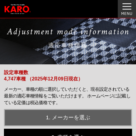
Adjustment mode information
適応車種情報
設定車種数
4,747車種 （2025年12月09日現在）
メーカー、車種の順に選択していただくと、現在設定されている
最新の適応車種情報をご覧いただけます。
ホームページに記載し
ている定価は税込価格です。
1. メーカーを選ぶ