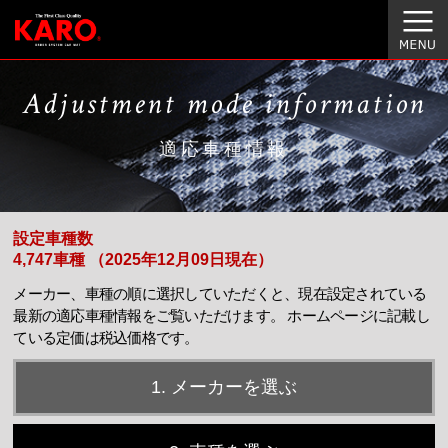
Adjustment mode information
適応車種情報
設定車種数
4,747車種 （2025年12月09日現在）
メーカー、車種の順に選択していただくと、現在設定されている
最新の適応車種情報をご覧いただけます。
ホームページに記載し
ている定価は税込価格です。
1. メーカーを選ぶ