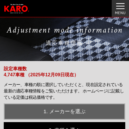
Adjustment mode information
適応車種情報
設定車種数
4,747車種 （2025年12月09日現在）
メーカー、車種の順に選択していただくと、現在設定されている
最新の適応車種情報をご覧いただけます。
ホームページに記載し
ている定価は税込価格です。
1. メーカーを選ぶ