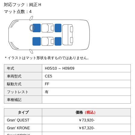
対応フック：純正Ｈ
マット点数：4
＊イラストはマット形状を表すものではありません。
年式
H05/10 ～ H09/09
車両型式
CE5
駆動方式
FF
フットレスト
有
車種補記
タイプ
価格
（税込）
Granʼ QUEST
￥73,920-
Granʼ KRONE
￥67,320-