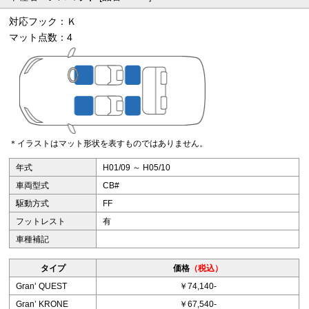
対応フック：Ｋ
マット点数：4
＊イラストはマット形状を表すものではありません。
年式
H01/09 ～ H05/10
車両型式
CB#
駆動方式
FF
フットレスト
有
車種補記
タイプ
価格
（税込）
Granʼ QUEST
￥74,140-
Granʼ KRONE
￥67,540-