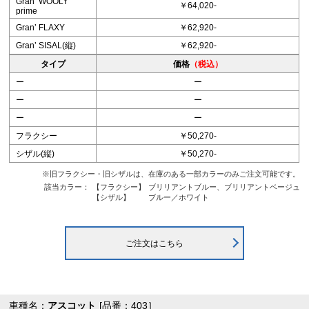
Granʼ WOOLY
￥64,020-
prime
Granʼ FLAXY
￥62,920-
Granʼ SISAL(縦)
￥62,920-
タイプ
価格
（税込）
ー
ー
ー
ー
ー
ー
フラクシー
￥50,270-
シザル(縦)
￥50,270-
※旧フラクシー・旧シザルは、在庫のある一部カラーのみご注文可能です。
該当カラー：
【フラクシー】
ブリリアントブルー、ブリリアントベージュ
【シザル】
ブルー／ホワイト
ご注文はこちら
車種名：
アスコット
[品番：403］