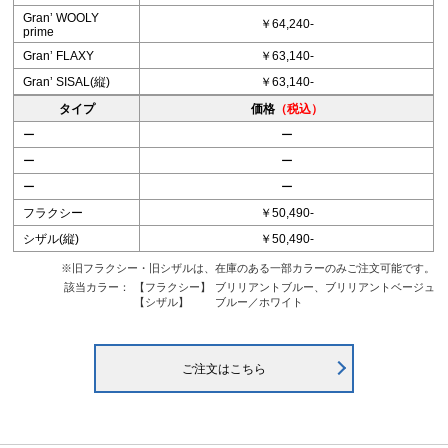
Granʼ WOOLY
￥64,240-
prime
Granʼ FLAXY
￥63,140-
Granʼ SISAL(縦)
￥63,140-
タイプ
価格
（税込）
ー
ー
ー
ー
ー
ー
フラクシー
￥50,490-
シザル(縦)
￥50,490-
※旧フラクシー・旧シザルは、在庫のある一部カラーのみご注文可能です。
該当カラー：
【フラクシー】
ブリリアントブルー、ブリリアントベージュ
【シザル】
ブルー／ホワイト
ご注文はこちら